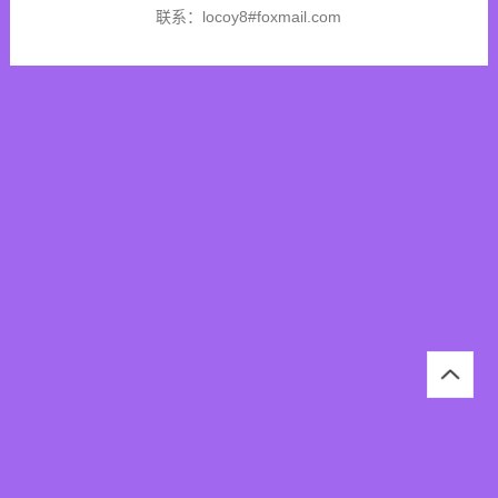
联系：locoy8#foxmail.com