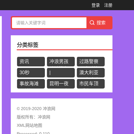
登录
注册
分类标签
资讯
冲浪男孩
过路警察
险被鲨鱼
眼疾手快
30秒
|
澳大利亚
袭击
将其救出
60岁冲浪
事故海滩
昆明一夜
市民车顶
男子遭鲨
已关闭
暴雨，春
“看海”
鱼袭击身
城变水
亡
城：行车
© 2019-2020 冲浪网
如“冲浪”
版权所有：
冲浪网
XML网站地图
Processed: 0.110