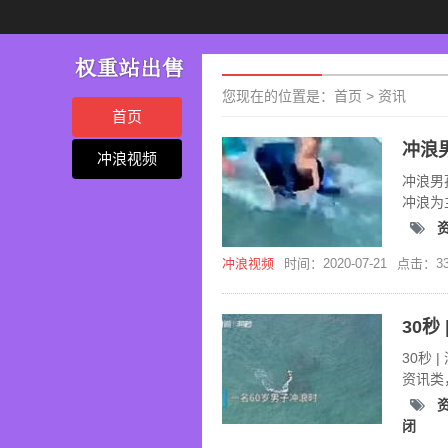
您现在的位置是：
首页
>
资讯
首页
冲浪视频
冲浪男
冲浪为
冲浪视频
时间：2020-07-21
点击：33
30秒
资讯类
冲浪。
闭